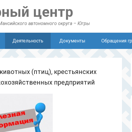
рный центр
Мансийского автономного округа – Югры
Деятельность
Документы
Обращения г
ивотных (птиц), крестьянских
скохозяйственных предприятий