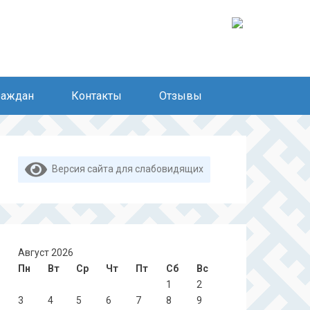
раждан
Контакты
Отзывы
Версия сайта для слабовидящих
Август 2026
Пн
Вт
Ср
Чт
Пт
Сб
Вс
1
2
3
4
5
6
7
8
9