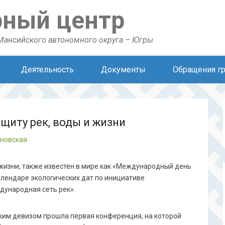
рный центр
Мансийского автономного округа – Югры
Деятельность
Документы
Обращения г
ащиту рек, воды и жизни
ановская
 жизни, также известен в мире как «Международный день
алендаре экологических дат по инициативе
ународная сеть рек».
таким девизом прошла первая конференция, на которой