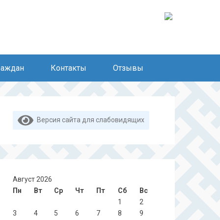
раждан
Контакты
Отзывы
Версия сайта для слабовидящих
Август 2026
Пн
Вт
Ср
Чт
Пт
Сб
Вс
1
2
3
4
5
6
7
8
9