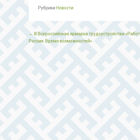
Рубрики
Новости
Post navigation
←
III Всероссийская ярмарка трудоустройства «Рабо
России. Время возможностей»