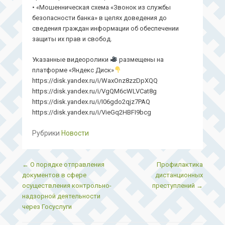
• «Мошенническая схема «Звонок из службы
безопасности банка» в целях доведения до
сведения граждан информации об обеспечении
защиты их прав и свобод.
Указанные видеоролики
размещены на
платформе «Яндекс Диск»
https://disk.yandex.ru/i/WaxOnz8zzDpXQQ
https://disk.yandex.ru/i/VgQM6cWLVCat8g
https://disk.yandex.ru/i/I06gdo2qjz7PAQ
https://disk.yandex.ru/i/VieGq2HBFI9bcg
Рубрики
Новости
Post navigation
←
О порядке отправления
Профилактика
документов в сфере
дистанционных
осуществления контрольно-
преступлений
→
надзорной деятельности
через Госуслуги