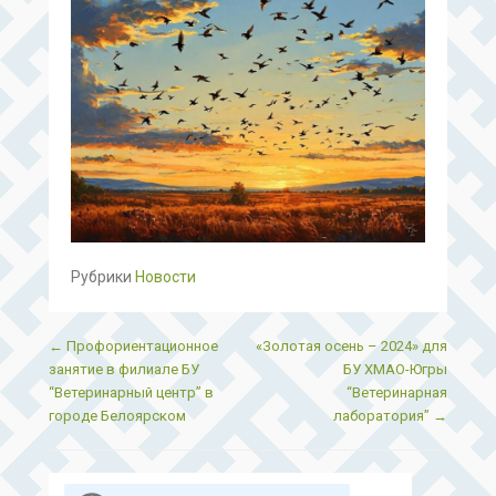
Рубрики
Новости
Post navigation
←
Профориентационное
«Золотая осень – 2024» для
занятие в филиале БУ
БУ ХМАО-Югры
“Ветеринарный центр” в
“Ветеринарная
городе Белоярском
лаборатория”
→