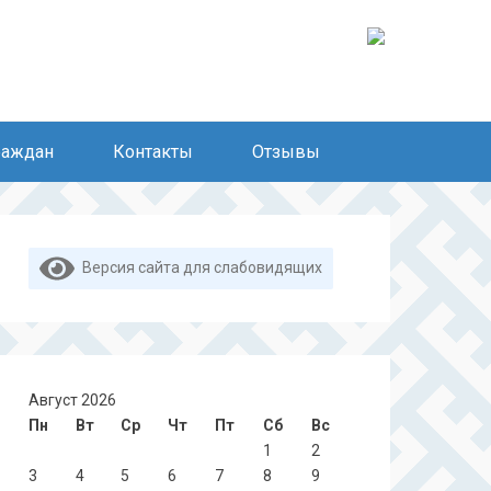
раждан
Контакты
Отзывы
Версия сайта для слабовидящих
Август 2026
Пн
Вт
Ср
Чт
Пт
Сб
Вс
1
2
3
4
5
6
7
8
9