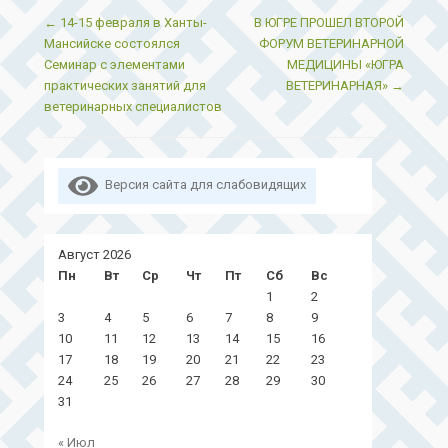
Post navigation
←
14-15 февраля в Ханты-
В ЮГРЕ ПРОШЕЛ ВТОРОЙ
Мансийске состоялся
ФОРУМ ВЕТЕРИНАРНОЙ
Семинар с элементами
МЕДИЦИНЫ «ЮГРА
практических занятий для
ВЕТЕРИНАРНАЯ»
→
ветеринарных специалистов
Версия сайта для слабовидящих
Август 2026
Пн
Вт
Ср
Чт
Пт
Сб
Вс
1
2
3
4
5
6
7
8
9
10
11
12
13
14
15
16
17
18
19
20
21
22
23
24
25
26
27
28
29
30
31
« Июл