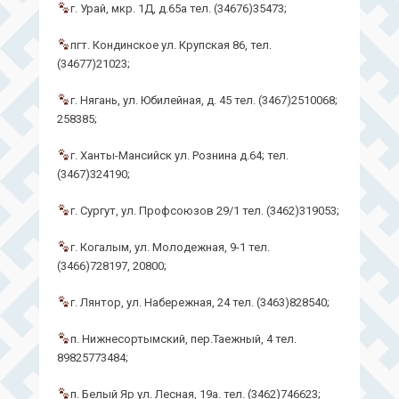
г. Урай, мкр. 1Д, д.65а тел. (34676)35473;
пгт. Кондинское ул. Крупская 86, тел.
(34677)21023;
г. Нягань, ул. Юбилейная, д. 45 тел. (3467)2510068;
258385;
г. Ханты-Мансийск ул. Рознина д.64; тел.
(3467)324190;
г. Сургут, ул. Профсоюзов 29/1 тел. (3462)319053;
г. Когалым, ул. Молодежная, 9-1 тел.
(3466)728197, 20800;
г. Лянтор, ул. Набережная, 24 тел. (3463)828540;
п. Нижнесортымский, пер.Таежный, 4 тел.
89825773484;
п. Белый Яр ул. Лесная, 19а. тел. (3462)746623;