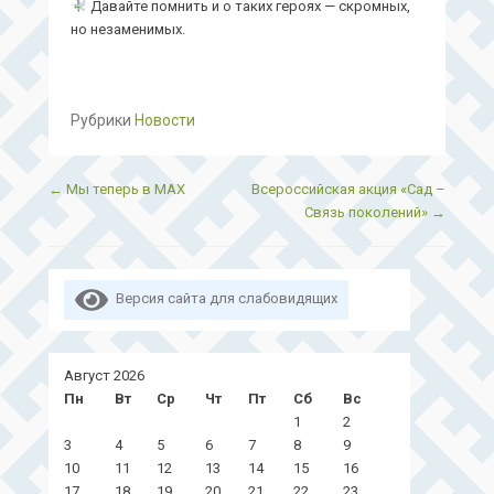
Давайте помнить и о таких героях — скромных,
но незаменимых.
Рубрики
Новости
Post navigation
←
Мы теперь в MAX
Всероссийская акция «Сад –
Связь поколений»
→
Версия сайта для слабовидящих
Август 2026
Пн
Вт
Ср
Чт
Пт
Сб
Вс
1
2
3
4
5
6
7
8
9
10
11
12
13
14
15
16
17
18
19
20
21
22
23