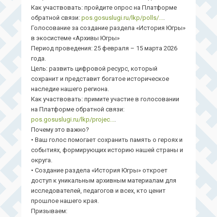
Как участвовать: пройдите опрос на Платформе
обратной связи:
pos.gosuslugi.ru/lkp/polls/...
.
Голосование за создание раздела «История Югры»
в экосистеме «Архивы Югры»
️Период проведения: 25 февраля – 15 марта 2026
года.
Цель: развить цифровой ресурс, который
сохранит и представит богатое историческое
наследие нашего региона.
Как участвовать: примите участие в голосовании
на Платформе обратной связи:
pos.gosuslugi.ru/lkp/projec...
.
Почему это важно?
• Ваш голос помогает сохранить память о героях и
событиях, формирующих историю нашей страны и
округа.
• Создание раздела «История Югры» откроет
доступ к уникальным архивным материалам для
исследователей, педагогов и всех, кто ценит
прошлое нашего края.
Призываем: