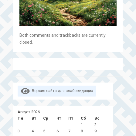
Both comments and trackbacks are currently
closed.
Версия сайта для слабовидящих
Август 2026
Пн
Вт
Ср
Чт
Пт
Сб
Вс
1
2
3
4
5
6
7
8
9