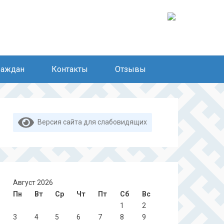
раждан
Контакты
Отзывы
Версия сайта для слабовидящих
Август 2026
Пн
Вт
Ср
Чт
Пт
Сб
Вс
1
2
3
4
5
6
7
8
9